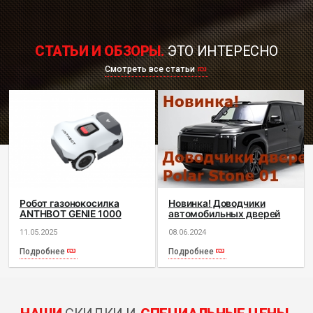
СТАТЬИ И ОБЗОРЫ.
ЭТО ИНТЕРЕСНО
Смотреть все статьи
Робот газонокосилка
Новинка! Доводчики
ANTHBOT GENIE 1000
автомобильных дверей
(GPS+RTK)
Polar Stone (Jishi) 01 от
11.05.2025
08.06.2024
2023 г.в. AutoliftTech ALT-
ESD-Polar-01
Подробнее
Подробнее