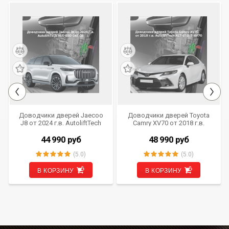
Доводчики дверей Jaecoo
Доводчики дверей Toyota
J8 от 2024 г.в. AutoliftTech
Camry XV70 от 2018 г.в.
ALT-ESD-JAE-J8
AutoliftTech ALT-ESD-T-XV70
44 990
руб
48 990
руб
(5.0)
(5.0)
В КОРЗИНУ
В КОРЗИНУ