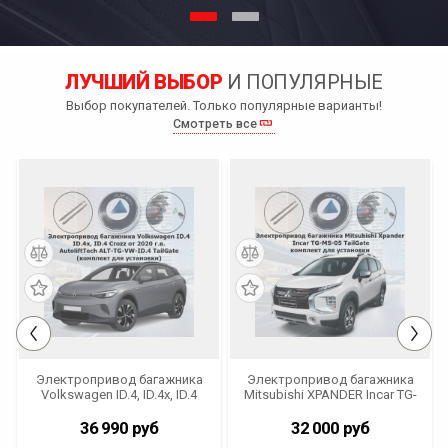
ЛУЧШИЙ ВЫБОР
И ПОПУЛЯРНЫЕ
Выбор покупателей. Только популярные варианты!
Смотреть все
Электропривод багажника
Электропривод багажника
Volkswagen ID.4, ID.4x, ID.4
Mitsubishi XPANDER Incar TG-
Crozz от 2020 г.в.
MS-05 TailGate (комплект
AutoliftTech ALT-TG-VW-ID.4
для установки)
36 990
руб
32 000
руб
TailGate (комплект для