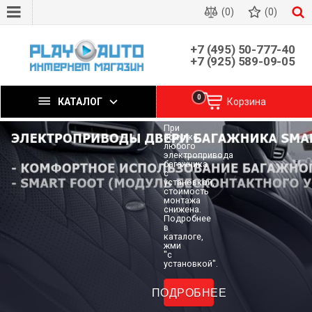
AVS1189AN
(0)
(0)
(#02)
Мониторы
+7 (495) 50-777-40
Стоимость
для
+7 (925) 589-09-05
монтажа
пассажиров
электропривода
на
0
КАТАЛОГ
Корзина
снижена!
спинку
При
Мониторы
покупке
AVS1189AN
любого
(#02)
электропривода
для
багажника
пассажиров
с
на
установкой,
спинку
стоимость
сидений
монтажа
Original
снижена.
Design
Подробнее
Mercedes-
в
Benz,
каталоге,
OC
жми
ANDROID,
"с
Емкостной
установкой".
сенсорный...
ПОДРОБНЕЕ
ПОДРОБНЕЕ