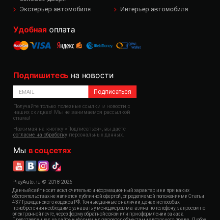
Экстерьер автомобиля
Интерьер автомобиля
Удобная
оплата
Подпишитесь
на новости
Подписаться
Получайте только полезные ссылки и новости о
наших скидках! Мы не занимаемся рассылкой
спама!
Нажимая на кнопку «Подписаться», вы даёте
согласие на обработку
персональных данных.
Мы
в соцсетях
PlayAuto.ru © 2018-2026
Данный сайт носит исключительно информационный характер и ни при каких
обстоятельствах не является публичной офертой, определяемой положениями Статьи
437 Гражданского кодекса РФ. Точные данные о наличии, ценах и способах
приобретения необходимо узнавать у менеджеров магазина по телефону, запросом по
электронной почте, через форму обратной связи или при оформлении заказа.
Представленная на сайте информация является объектами авторского права. Любое