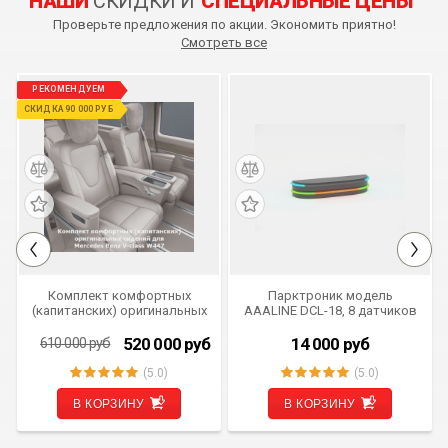
НАШИ
СКИДКИ И
СПЕЦИАЛЬНЫЕ ЦЕНЫ
Проверьте предложения по акции. Экономить приятно!
Смотреть все
РЕКОМЕНДУЕМ
СКИДКА 90 000 РУБ
Комплект комфортных
Парктроник модель
(капитанских) оригинальных
AAALINE DCL-18, 8 датчиков
сидений для Mercedes Benz
V-class W447
520 000
руб
14 000
руб
610 000
руб
(5.0)
(5.0)
В КОРЗИНУ
В КОРЗИНУ