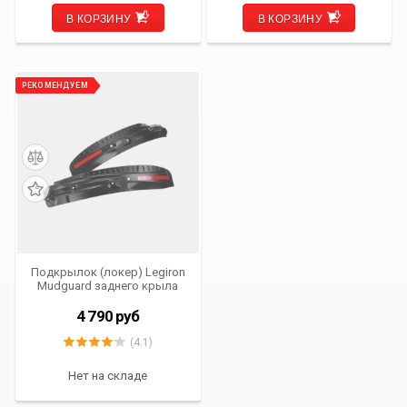
В КОРЗИНУ
В КОРЗИНУ
РЕКОМЕНДУЕМ
Подкрылок (локер) Legiron
Mudguard заднего крыла
для Toyota Rav 4 (XA50) от
2019 г.в.
4 790
руб
(4.1)
Нет на складе