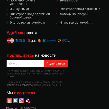
Противоугонные
Телевизоры
устройства
ИК наушники
Электропривод багажника
Электропривод сдвижной
Доводчики дверей
боковой двери
Экстерьер автомобиля
Интерьер автомобиля
Удобная
оплата
Подпишитесь
на новости
Подписаться
Получайте только полезные ссылки и новости о
наших скидках! Мы не занимаемся рассылкой
спама!
Нажимая на кнопку «Подписаться», вы даёте
согласие на обработку
персональных данных.
Мы
в соцсетях
PlayAuto.ru © 2018-2026