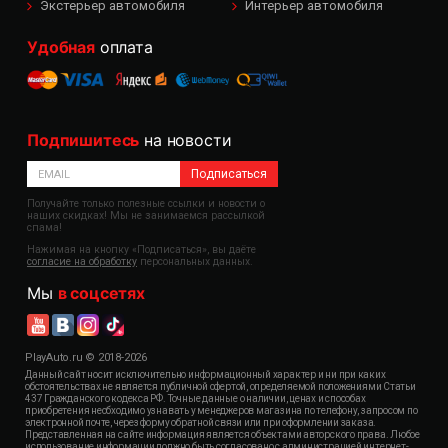
Экстерьер автомобиля
Интерьер автомобиля
Удобная
оплата
Подпишитесь
на новости
Подписаться
Получайте только полезные ссылки и новости о
наших скидках! Мы не занимаемся рассылкой
спама!
Нажимая на кнопку «Подписаться», вы даёте
согласие на обработку
персональных данных.
Мы
в соцсетях
PlayAuto.ru © 2018-2026
Данный сайт носит исключительно информационный характер и ни при каких
обстоятельствах не является публичной офертой, определяемой положениями Статьи
437 Гражданского кодекса РФ. Точные данные о наличии, ценах и способах
приобретения необходимо узнавать у менеджеров магазина по телефону, запросом по
электронной почте, через форму обратной связи или при оформлении заказа.
Представленная на сайте информация является объектами авторского права. Любое
использование информации должно быть согласовано с администрацией интернет-