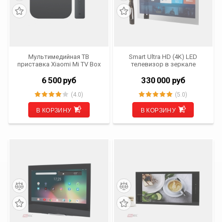
Мультимедийная ТВ
Smart Ultra HD (4K) LED
приставка Xiaomi Mi TV Box
телевизор в зеркале
S
AVS655SM (Magic Mirror)
6 500
руб
330 000
руб
(4.0)
(5.0)
В КОРЗИНУ
В КОРЗИНУ