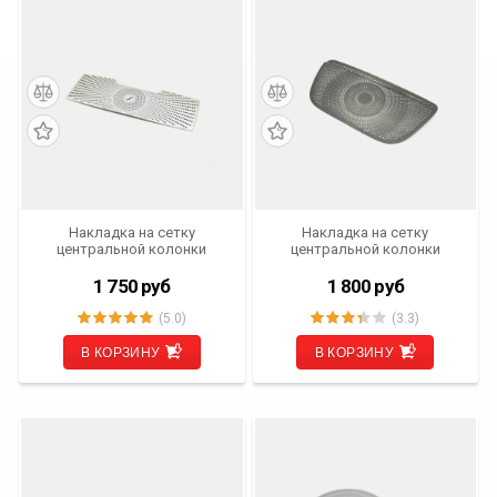
Накладка на сетку
Накладка на сетку
центральной колонки
центральной колонки
Mercedes-Benz E-Klasse
Mercedes-Benz A-Klasse
(W213) 2016 - н.в. IV-NK-MB-
(W177) 2018 - н.в. IV-NK-MBA-
1 750
руб
1 800
руб
W213
W177
(5.0)
(3.3)
В КОРЗИНУ
В КОРЗИНУ