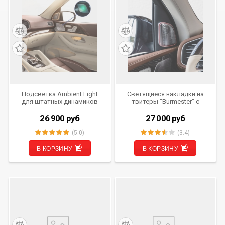
Подсветка Ambient Light
Светящиеся накладки на
для штатных динамиков
твитеры "Burmester" с
Burmester Mercedes-Benz
подсветкой Ambient для
GLE V167, GLS X167 от 2019
Mercedes-Benz GLE, GLS
26 900
руб
27 000
руб
г.в.
Class V167, X167 от 2019 г.в.
(5.0)
(3.4)
В КОРЗИНУ
В КОРЗИНУ