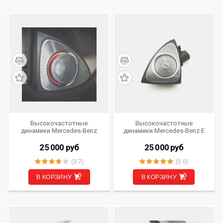
Высокочастотные
Высокочастотные
динамики Mercedes-Benz
динамики Mercedes-Benz E
GLC (X253, C253) от 2019 г.в.
Class W213 c 2016 г.в. 3D-
3D-Tweeter Burmester Style с
Tweeter Burmester Style с
25 000
руб
25 000
руб
подсветкой Ambient IV-3D-
подсветкой Ambient IV-3D-
MBGLC-20
MBE
(3.7)
(5.0)
В КОРЗИНУ
В КОРЗИНУ