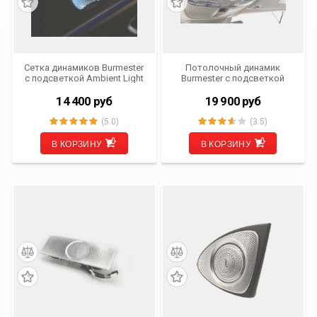
Сетка динамиков Burmester
Потолочный динамик
с подсветкой Ambient Light
Burmester с подсветкой
для Mercedes-Benz E Class
Ambient Light для Mercedes-
(W213) от 2016 г.в. LI-SG-
Benz S Class (W222) с 2013
14 400
руб
19 900
руб
MBW213
по 2021 г.в. LI-RF-MBW222
(5.0)
(3.5)
В КОРЗИНУ
В КОРЗИНУ