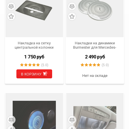
Накладка на сетку
Накладки на динамики
центральной колонки
Burmester для Mercedes-
Mercedes-Benz GLK (X204)
Benz (W213, W205, C253,
2015- 2015 г.в. IV-NK-GLK
X253) IV-NK-MBAB
1 750
руб
2 490
руб
(5.0)
(5.0)
В КОРЗИНУ
Нет на складе