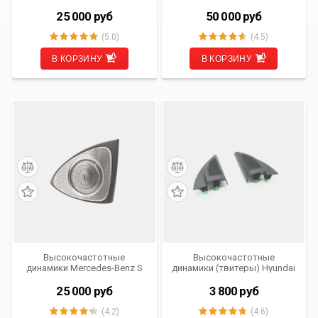
Class (W205) с 2015 по 2018
динамики Mercedes-Benz S
г.в. 3D-Tweeter Burmester
Class (W223) от 2021 г.в. 3D-
25 000
руб
50 000
руб
Style с подсветкой Ambient
Tweeter Burmester Style с
IV-3D-MBW205
подсветкой Ambient AML-
(5.0)
(4.5)
3D-TW-MBW223
В КОРЗИНУ
В КОРЗИНУ
Высокочастотные
Высокочастотные
динамики Mercedes-Benz S
динамики (твитеры) Hyundai
Class (W222) от 2017 г.в. 3D-
Solaris 2 от 2017 г.в.
Tweeter Burmester Style с
(Комплект 2 шт. Оригинал)
25 000
руб
3 800
руб
подсветкой Ambient IV-3D-
MBS-17
(4.2)
(4.6)