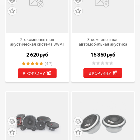
2-х компонентная
3-компонентная
акустическая система SWAT
автомобильная акустика
SP A-6.2
MDLab SP-C17.3
2 620
руб
15 850
руб
(4.7)
В КОРЗИНУ
В КОРЗИНУ