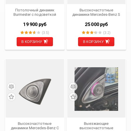
Потолочный динамик
Высокочастотные
Burmester с подсветкой
динамики Mercedes-Benz S
Ambient Light для Mercedes-
Class (W222) от 2013 по 2017
Benz E Class (W213) от 2016
г.в. 3D-Tweeter Burmester
19 900
руб
25 000
руб
г.в. LI-RF-MBW213
Style с подсветкой Ambient
IV-3D-MBS-13
(3.5)
(3.2)
В КОРЗИНУ
В КОРЗИНУ
Высокочастотные
Выезжающие
динамики Mercedes-Benz C
высокочастотные