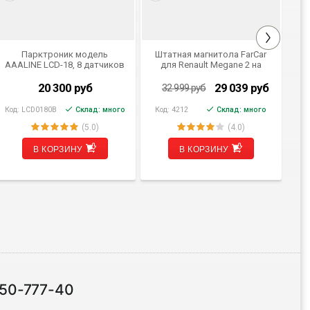
Парктроник модель
Штатная магнитола FarCar
AAALINE LCD-18, 8 датчиков
для Renault Megane 2 на
ви
Android (m098)
20 300
руб
29 039
руб
32 999
руб
Код:
LCD0180B
Склад: много
Код:
4212
Склад: много
Ко
(5.0)
(4.0)
В КОРЗИНУ
В КОРЗИНУ
 50-777-40