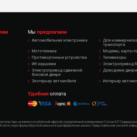
лям
Мы
предлагаем
Автомобильная электроника
Для коммерческог
транспорта
Мототехника
Модемы, карты п
Противоугонные устройства
Телевизоры
ИК наушники
Электропривод б
Электропривод сдвижной
Доводчики двере
боковой двери
Экстерьер автомобиля
Интерьер автомо
Удобная
оплата
ятельствах не является публичной офертой, определяемой положениями Статьи 437 Гражданского
ой почте, через форму обратной связи или при оформлении заказа. Представленная на сайте ин