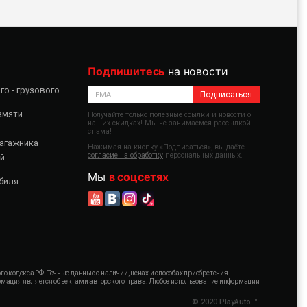
Подпишитесь
на новости
о - грузового
Подписаться
амяти
Получайте только полезные ссылки и новости о
наших скидках! Мы не занимаемся рассылкой
спама!
агажника
Нажимая на кнопку «Подписаться», вы даёте
согласие на обработку
персональных данных.
й
Мы
в соцсетях
биля
 кодекса РФ. Точные данные о наличии, ценах и способах приобретения
формация является объектами авторского права. Любое использование информации
© 2020 PlayAuto ™