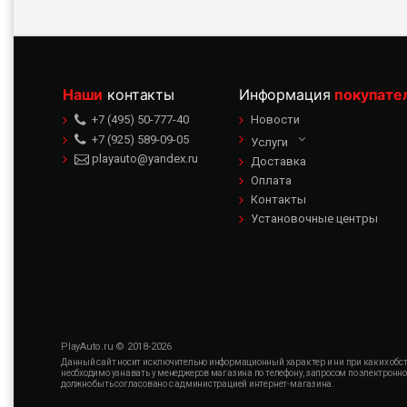
Наши
контакты
Информация
покупате
+7 (495) 50-777-40
Новости
+7 (925) 589-09-05
Услуги
playauto@yandex.ru
Доставка
Оплата
Контакты
Установочные центры
PlayAuto.ru © 2018-2026
Данный сайт носит исключительно информационный характер и ни при каких обсто
необходимо узнавать у менеджеров магазина по телефону, запросом по электронн
должно быть согласовано с администрацией интернет-магазина.