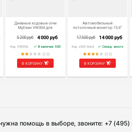
Дневные ходовые огни
Автомобильный
MyDean VW004 для
потолочный монитор 15.6”
Volkswagen Golf VI (2008-
FarCar Z003
2009)
б
4 000
руб
14 000
руб
5 200
руб
17 500
руб
Код:
VW004L
В наличии: 500
Код:
z003 black
Склад: много
(2.0)
(3.5)
В КОРЗИНУ
В КОРЗИНУ
нужна помощь в выборе, звоните:
+7 (495)