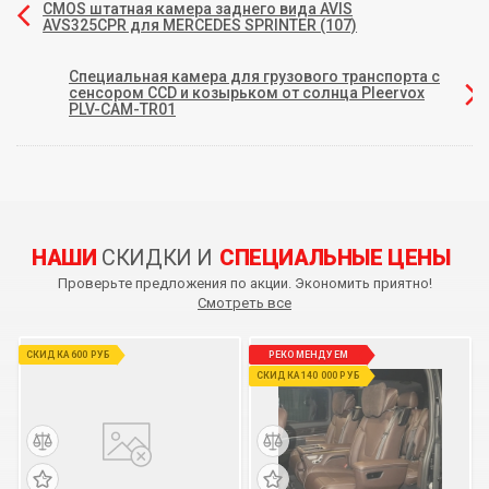
CMOS штатная камера заднего вида AVIS
AVS325CPR для MERCEDES SPRINTER (107)
Специальная камера для грузового транспорта с
сенсором CCD и козырьком от солнца Pleervox
PLV-CAM-TR01
НАШИ
СКИДКИ И
СПЕЦИАЛЬНЫЕ ЦЕНЫ
Проверьте предложения по акции. Экономить приятно!
Смотреть все
СКИДКА 600 РУБ
РЕКОМЕНДУЕМ
СКИДКА 140 000 РУБ