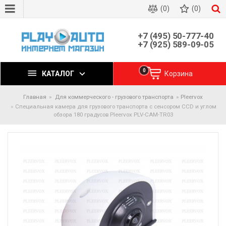
(0)
(0)
+7 (495) 50-777-40
+7 (925) 589-09-05
0
КАТАЛОГ
Корзина
Главная
Для коммерческого - грузового транспорта
Pleervox
Специальная камера для грузового транспорта с сенсором CCD и углом
обзора 180 градусов Pleervox PLV-CAM-TR03