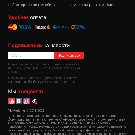
Экстерьер автомобиля
Интерьер автомобиля
Удобная
оплата
Подпишитесь
на новости
Подписаться
Получайте только полезные ссылки и новости о
наших скидках! Мы не занимаемся рассылкой
спама!
Нажимая на кнопку «Подписаться», вы даёте
согласие на обработку
персональных данных.
Мы
в соцсетях
PlayAuto.ru © 2018-2026
Данный сайт носит исключительно информационный характер и ни при каких
обстоятельствах не является публичной офертой, определяемой положениями Статьи
437 Гражданского кодекса РФ. Точные данные о наличии, ценах и способах
приобретения необходимо узнавать у менеджеров магазина по телефону, запросом по
электронной почте, через форму обратной связи или при оформлении заказа.
Представленная на сайте информация является объектами авторского права. Любое