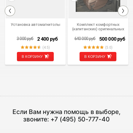
Установка автомагнитолы
Комплект комфортных
(капитанских) оригинальных
сидений коричневого цвета
для Mercedes Benz V-class
2 400
руб
500 000
руб
3 000
руб
640 000
руб
W447
(4.5)
(5.0)
В КОРЗИНУ
В КОРЗИНУ
Если Вам нужна помощь в выборе,
звоните:
+7 (495) 50-777-40