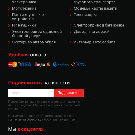
электроника
грузового транспорта
Мототехника
Модемы, карты памяти
Противоугонные
Телевизоры
устройства
ИК наушники
Электропривод багажника
Электропривод сдвижной
Доводчики дверей
боковой двери
Экстерьер автомобиля
Интерьер автомобиля
Удобная
оплата
Подпишитесь
на новости
Подписаться
Получайте только полезные ссылки и новости о
наших скидках! Мы не занимаемся рассылкой
спама!
Нажимая на кнопку «Подписаться», вы даёте
согласие на обработку
персональных данных.
Мы
в соцсетях