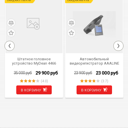
СКИДКА 5 100 РУБ
СКИДКА 900 РУБ
Штатное головное
Автомобильный
устройство MyDean 4466
видеорегистратор AAALINE
DVR-C универсальный
скрытой установки
29 900
руб
23 000
руб
35 000
руб
23 900
руб
(4.0)
(3.7)
В КОРЗИНУ
В КОРЗИНУ