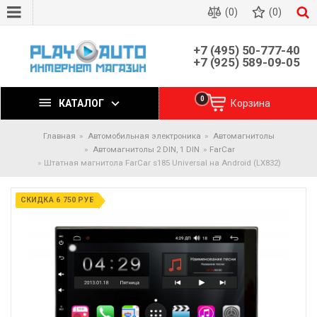
(0)
(0)
+7 (495) 50-777-40
+7 (925) 589-09-05
0
КАТАЛОГ
Корзина
Главная
Автомобильная электроника
Автомагнитолы
Автомагнитолы 2 DIN, 1 DIN
FarCar
Штатная магнитола FarCar s185 Universal на Android (LX832)
СКИДКА 6 750 РУБ