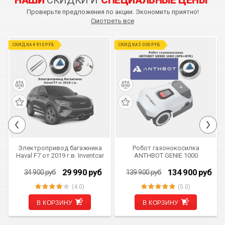
НАШИ
СКИДКИ И
СПЕЦИАЛЬНЫЕ ЦЕНЫ
Проверьте предложения по акции. Экономить приятно!
Смотреть все
Электропривод багажника
Робот газонокосилка
Haval F7 от 2019 г.в. Inventcar
ANTHBOT GENIE 1000
IV-BG-HAV-F7 SMARTLIFT
(GPS+RTK)
(комплект для установки)
29 990
руб
134 900
руб
34 900
руб
139 900
руб
(4.0)
(5.0)
СКИДКА 4 910 РУБ
СКИДКА 5 000 РУБ
В КОРЗИНУ
В КОРЗИНУ