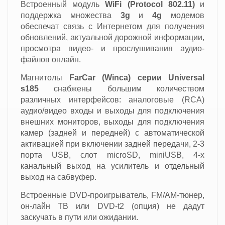
Встроенный модуль
WiFi (Protocol 802.11)
и
поддержка множества
3g
и
4g
модемов
обеспечат связь с Интернетом для получения
обновлений, актуальной дорожной информации,
просмотра видео- и прослушивания аудио-
файлов онлайн.
Магнитолы
FarCar (Winca)
серии Universal
s185
снабжены большим количеством
различных интерфейсов: аналоговые (RCA)
аудио/видео входы и выходы для подключения
внешних мониторов, выходы для подключения
камер (задней и передней) с автоматической
активацией при включении задней передачи, 2-3
порта USB, слот microSD, miniUSB, 4-х
канальный выход на усилитель и отдельный
выход на сабвуфер.
Встроенные DVD-проигрыватель, FM/AM-тюнер,
он-лайн ТВ или DVD-t2 (опция) не дадут
заскучать в пути или ожидании.