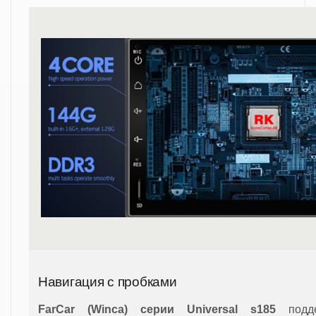
Навигация с пробками
FarCar (Winca)
серии Universal s185
подде