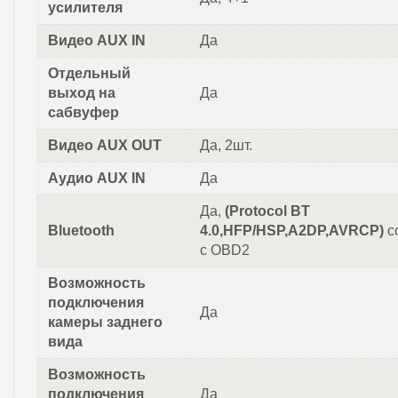
усилителя
Видео AUX IN
Да
Отдельный
выход на
Да
сабвуфер
Видео AUX OUT
Да, 2шт.
Аудио AUX IN
Да
Да,
(Protocol BT
Bluetooth
4.0,HFP/HSP,A2DP,AVRCP)
с
с OBD2
Возможность
подключения
Да
камеры заднего
вида
Возможность
подключения
Да