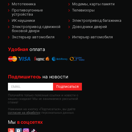
Мототехника
Модемы, карты памяти
Противоугонные
Телевизоры
устройства
ИК наушники
Электропривод багажника
Электропривод сдвижной
Доводчики дверей
боковой двери
Экстерьер автомобиля
Интерьер автомобиля
Удобная
оплата
Подпишитесь
на новости
Подписаться
Получайте только полезные ссылки и новости о
наших скидках! Мы не занимаемся рассылкой
спама!
Нажимая на кнопку «Подписаться», вы даёте
согласие на обработку
персональных данных.
Мы
в соцсетях