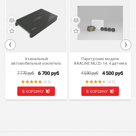
СКИДКА 1 070 РУБ
СКИДКА 90 РУБ
4 канальный
Парктроник модель
автомобильный усилитель
AAALINE MLCD-14, 4 датчика
MDLab AM-EL4.80
6 700
руб
4 500
руб
7 770
руб
4 590
руб
(5.0)
(4.2)
В КОРЗИНУ
В КОРЗИНУ