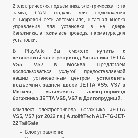
2 электрических подъемника, электрическая тяга
замка, CAN модуль для подключения
к цифровой сети автомобиля, штатная кнопка
управления для установки в на дверь
багажника, а также все провода и арматура для
установки.
В PlayAuto Вы сможете
купить с
установкой
электропривод багажника JETTA
VS5, VS7
в Москве.
Предлагаем
воспользоваться услугой предоставляемой
нашим установочным центром:
установить
подъемник задней двери JETTA VS5, VS7 в
Митино, установить электропривод
багажника JETTA VS5, VS7 в Долгопрудный.
Комплект электропривода багажника
JETTA
VS5, VS7 (от 2022 г.в.) AutoliftTech ALT-TG-JET-
22 TailGate
:
Блок управления