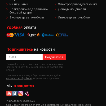
ИК наушники
Электропривод багажника
Электропривод сдвижной
Доводчики дверей
боковой двери
Экстерьер автомобиля
Интерьер автомобиля
Удобная
оплата
Подпишитесь
на новости
Подписаться
Получайте только полезные ссылки и новости о
наших скидках! Мы не занимаемся рассылкой
спама!
Нажимая на кнопку «Подписаться», вы даёте
согласие на обработку
персональных данных.
Мы
в соцсетях
PlayAuto.ru © 2018-2026
Данный сайт носит исключительно информационный характер и ни при каких