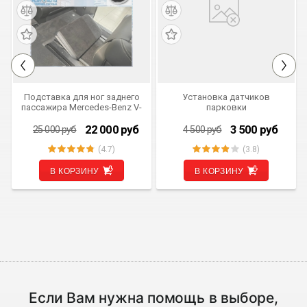
РЕКОМЕНДУЕМ
СКИДКА 1 000 РУБ
СКИДКА 3 000 РУБ
Подставка для ног заднего
Установка датчиков
пассажира Mercedes-Benz V-
парковки
klass W447 (комплект 2 шт.)
22 000
руб
3 500
руб
25 000
руб
4 500
руб
(4.7)
(3.8)
В КОРЗИНУ
В КОРЗИНУ
Если Вам нужна помощь в выборе,