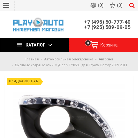
(0)
(0)
+7 (495) 50-777-40
+7 (925) 589-09-05
0
КАТАЛОГ
Корзина
Главная
Автомобильная электроника
Автосвет
Дневные ходовые огни MyDean TY058L для Toyota Camry 2009-2011
СКИДКА 300 РУБ