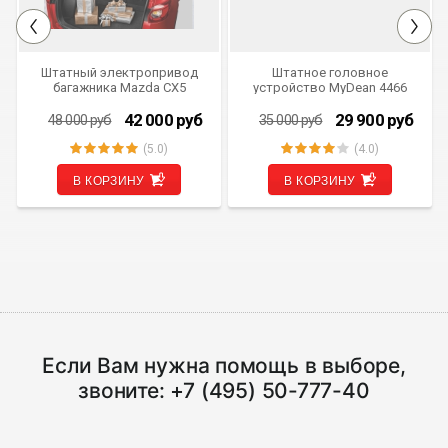
Штатный электропривод
Штатное головное
багажника Mazda CX5
устройство MyDean 4466
(ремкомплект
электропривода
42 000
руб
29 900
руб
48 000
руб
35 000
руб
багажника) AVILINE MOTOR-
CX5
(5.0)
(4.0)
В КОРЗИНУ
В КОРЗИНУ
Если Вам нужна помощь в выборе,
звоните:
+7 (495) 50-777-40