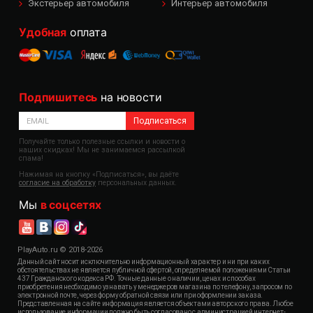
Экстерьер автомобиля
Интерьер автомобиля
Удобная
оплата
Подпишитесь
на новости
Подписаться
Получайте только полезные ссылки и новости о
наших скидках! Мы не занимаемся рассылкой
спама!
Нажимая на кнопку «Подписаться», вы даёте
согласие на обработку
персональных данных.
Мы
в соцсетях
PlayAuto.ru © 2018-2026
Данный сайт носит исключительно информационный характер и ни при каких
обстоятельствах не является публичной офертой, определяемой положениями Статьи
437 Гражданского кодекса РФ. Точные данные о наличии, ценах и способах
приобретения необходимо узнавать у менеджеров магазина по телефону, запросом по
электронной почте, через форму обратной связи или при оформлении заказа.
Представленная на сайте информация является объектами авторского права. Любое
использование информации должно быть согласовано с администрацией интернет-