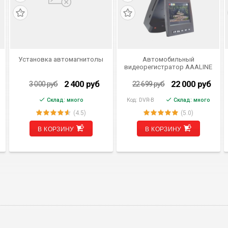
Установка автомагнитолы
Автомобильный
видеорегистратор AAALINE
DVR-B универсальный
скрытой установки
2 400
руб
22 000
руб
3 000
руб
22 699
руб
Склад: много
Код:
DVR-B
Склад: много
(4.5)
(5.0)
В КОРЗИНУ
В КОРЗИНУ