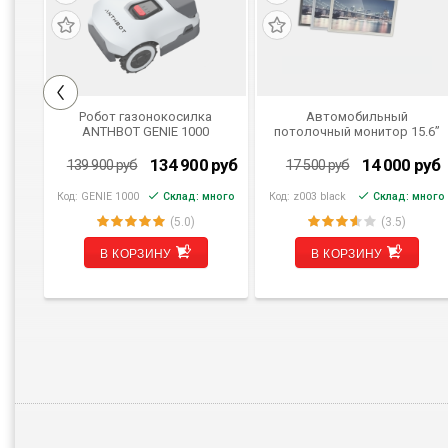
а
Робот газонокосилка
Автомобильный
ANTHBOT GENIE 1000
потолочный монитор 15.6”
(GPS+RTK)
FarCar Z003
руб
134 900
руб
14 000
руб
139 900
руб
17 500
руб
ного
Код:
GENIE 1000
Склад: много
Код:
z003 black
Склад: много
(5.0)
(3.5)
В КОРЗИНУ
В КОРЗИНУ