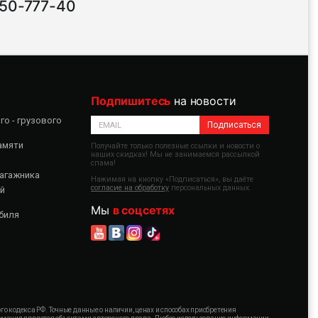
 50-777-40
Подпишитесь
на новости
о - грузового
Подписаться
амяти
Получайте только полезные ссылки и новости о
наших скидках! Мы не занимаемся рассылкой
спама!
агажника
Нажимая на кнопку «Подписаться», вы даёте
согласие на обработку
персональных данных.
й
Мы
в соцсетях
биля
 кодекса РФ. Точные данные о наличии, ценах и способах приобретения