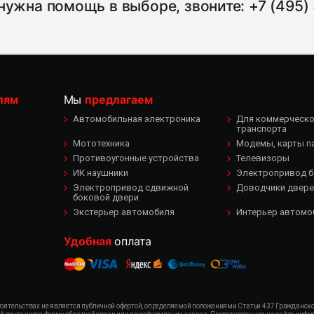
нужна помощь в выборе, звоните:
+7 (495)
лям
Мы
предлагаем
Автомобильная электроника
Для коммерческог
транспорта
Мототехника
Модемы, карты п
Противоугонные устройства
Телевизоры
ИК наушники
Электропривод б
Электропривод сдвижной
Доводчики двере
боковой двери
Экстерьер автомобиля
Интерьер автомо
Удобная
оплата
ятельствах не является публичной офертой, определяемой положениями Статьи 437 Гражданского