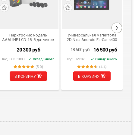
Парктроник модель
Универсальная магнитола
AAALINE LCD-18, 8 датчиков
2DIN на Android FarCar s400
по
(TM832)
п
20 300
руб
16 500
руб
18 600
руб
Код:
LCD0180B
Склад: много
Код:
TM832
Склад: много
Ко
(5.0)
(4.4)
В КОРЗИНУ
В КОРЗИНУ