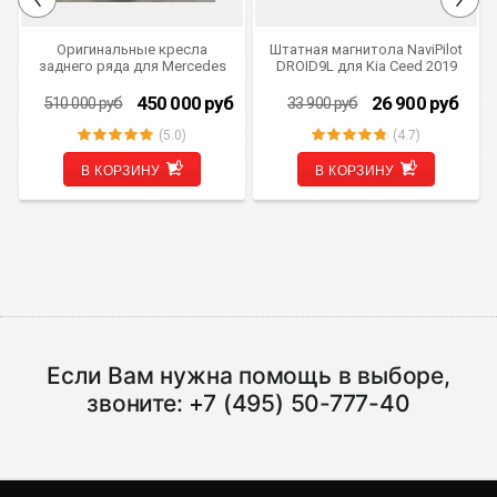
Оригинальные кресла
Штатная магнитола NaviPilot
заднего ряда для Mercedes
DROID9L для Kia Ceed 2019
Benz V-class W447 чёрного
9"
цвета (капитанские)
450 000
руб
26 900
руб
510 000
руб
33 900
руб
комплект
(5.0)
(4.7)
В КОРЗИНУ
В КОРЗИНУ
Если Вам нужна помощь в выборе,
звоните:
+7 (495) 50-777-40