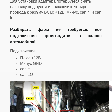
Для установки адаптера потербуется снять
накладку под рулем и подключить четыре
провода к разъму BCM: +12В, минус, can hi и can
lo.
Разбирать фары не требуется, все
подключение производится в салоне
автомобиля!
Подключение:
Плюс +12В
Минус GND
can HI
can LO