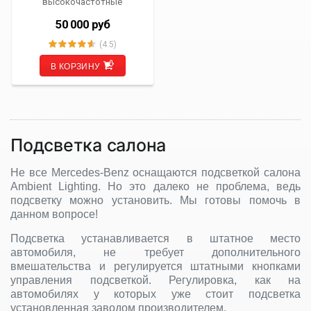
высокочастотные
динамики Mercedes-Benz S
Class (W223) от 2021 г.в. 3D-
50 000
руб
Tweeter Burmester Style с
подсветкой Ambient AML-
(4.5)
3D-TW-MBW223
В КОРЗИНУ
Подсветка салона
Не все Mercedes-Benz оснащаются подсветкой салона
Ambient Lighting. Но это далеко не проблема, ведь
подсветку можно установить. Мы готовы помочь в
данном вопросе!
Подсветка устанавливается в штатное место
автомобиля, не требует дополнительного
вмешательства и регулируется штатными кнопками
управления подсветкой. Регулировка, как на
автомобилях у которых уже стоит подсветка
установленная заводом производителем.