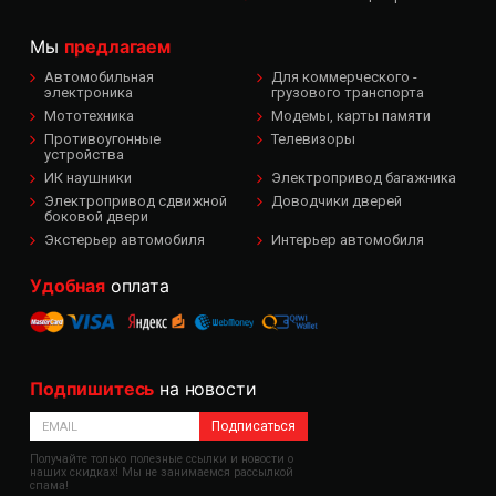
Мы
предлагаем
Автомобильная
Для коммерческого -
электроника
грузового транспорта
Мототехника
Модемы, карты памяти
Противоугонные
Телевизоры
устройства
ИК наушники
Электропривод багажника
Электропривод сдвижной
Доводчики дверей
боковой двери
Экстерьер автомобиля
Интерьер автомобиля
Удобная
оплата
Подпишитесь
на новости
Подписаться
Получайте только полезные ссылки и новости о
наших скидках! Мы не занимаемся рассылкой
спама!