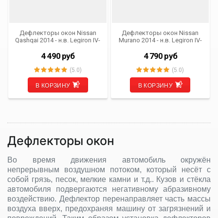
Дефлекторы окон Nissan
Дефлекторы окон Nissan
Qashqai 2014 - н.в. Legiron IV-
Murano 2014 - н.в. Legiron IV-
DE-NIQ (комплект из 4 шт.)
DE-NISM (комплект из 4 шт.)
хром (OEM)
хром (OEM)
4 490
руб
4 790
руб
(5.0)
(5.0)
В КОРЗИНУ
В КОРЗИНУ
Дефлекторы окон
Во время движения автомобиль окружён
непрерывным воздушном потоком, который несёт с
собой грязь, песок, мелкие камни и т.д.. Кузов и стёкла
автомобиля подвергаются негативному абразивному
воздействию. Дефлектор перенаправляет часть массы
воздуха вверх, предохраняя машину от загрязнений и