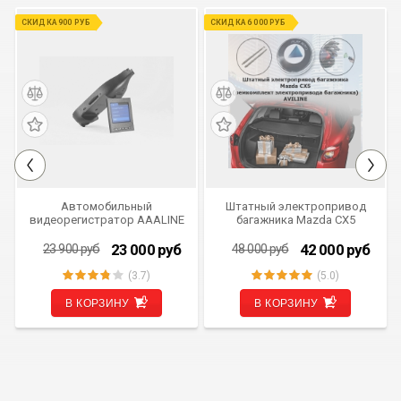
СКИДКА 900 РУБ
СКИДКА 6 000 РУБ
Автомобильный
Штатный электропривод
видеорегистратор AAALINE
багажника Mazda CX5
DVR-C универсальный
(ремкомплект
скрытой установки
электропривода
23 000
руб
42 000
руб
23 900
руб
48 000
руб
багажника) AVILINE MOTOR-
CX5
(3.7)
(5.0)
В КОРЗИНУ
В КОРЗИНУ