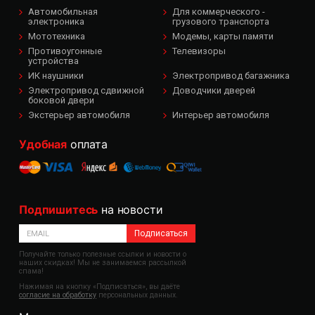
Автомобильная
Для коммерческого -
электроника
грузового транспорта
Мототехника
Модемы, карты памяти
Противоугонные
Телевизоры
устройства
ИК наушники
Электропривод багажника
Электропривод сдвижной
Доводчики дверей
боковой двери
Экстерьер автомобиля
Интерьер автомобиля
Удобная
оплата
Подпишитесь
на новости
Подписаться
Получайте только полезные ссылки и новости о
наших скидках! Мы не занимаемся рассылкой
спама!
Нажимая на кнопку «Подписаться», вы даёте
согласие на обработку
персональных данных.