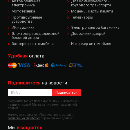
Автомобильная
Для коммерческого -
электроника
грузового транспорта
Мототехника
Модемы, карты памяти
Противоугонные
Телевизоры
устройства
ИК наушники
Электропривод багажника
Электропривод сдвижной
Доводчики дверей
боковой двери
Экстерьер автомобиля
Интерьер автомобиля
Удобная
оплата
Подпишитесь
на новости
Подписаться
Получайте только полезные ссылки и новости о
наших скидках! Мы не занимаемся рассылкой
спама!
Нажимая на кнопку «Подписаться», вы даёте
согласие на обработку
персональных данных.
Мы
в соцсетях