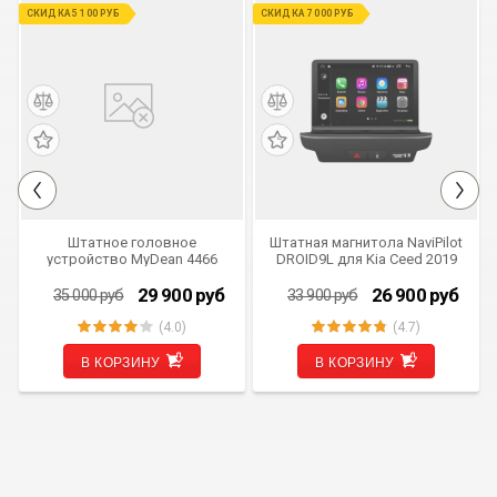
СКИДКА 5 100 РУБ
СКИДКА 7 000 РУБ
Штатное головное
Штатная магнитола NaviPilot
устройство MyDean 4466
DROID9L для Kia Ceed 2019
9"
29 900
руб
26 900
руб
35 000
руб
33 900
руб
(4.0)
(4.7)
В КОРЗИНУ
В КОРЗИНУ