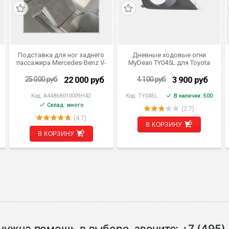
СКИДКА 3 000 РУБ
Подставка для ног заднего
Дневные ходовые огни
пассажира Mercedes-Benz V-
MyDean TY045L для Toyota
klass W447 (комплект 2 шт.)
Corolla (2006-2009)
22 000
руб
3 900
руб
25 000
руб
4 100
руб
Код:
A44868010009H42
Код:
TY045L
В наличии: 500
Склад: много
(2.7)
(4.7)
В КОРЗИНУ
В КОРЗИНУ
нужна помощь в выборе, звоните:
+7 (495)