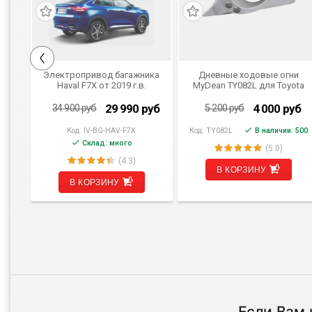
а
Электропривод багажника
Дневные ходовые огни
nda
Haval F7X от 2019 г.в.
MyDean TY082L для Toyota
Inventcar IV-BG-HAV-F7X
Camry 2011
SMARTLIFT (комплект для
уб
29 990
руб
4 000
руб
34 900
руб
5 200
руб
установки)
 500
Код:
IV-BG-HAV-F7X
Код:
TY082L
В наличии: 500
Склад: много
(5.0)
(4.3)
В КОРЗИНУ
В КОРЗИНУ
Если Вам 