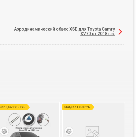
Аэродинамический обвес XSE для Toyota Camry
XV70 от 2018 г.в.
СКИДКА 4 910 РУБ
СКИДКА 1 000 РУБ