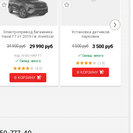
Электропривод багажника
Установка датчиков
Haval F7 от 2019 г.в. Inventcar
парковки
AA
IV-BG-HAV-F7 SMARTLIFT
(комплект для установки)
29 990
руб
3 500
руб
34 900
руб
4 500
руб
Код:
IV-BG-HAV-F7
Склад: много
Код
Склад: много
(3.8)
(4.0)
В КОРЗИНУ
В КОРЗИНУ
 50-777-40