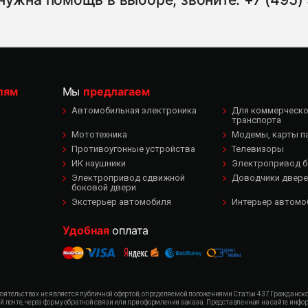
лям
Мы
предлагаем
Автомобильная электроника
Для коммерческог
транспорта
Мототехника
Модемы, карты п
Противоугонные устройства
Телевизоры
ИК наушники
Электропривод б
Электропривод сдвижной
Доводчики двере
боковой двери
Экстерьер автомобиля
Интерьер автомо
Удобная
оплата
ятельствах не является публичной офертой, определяемой положениями Статьи 437 Гражданского
ой почте, через форму обратной связи или при оформлении заказа. Представленная на сайте ин