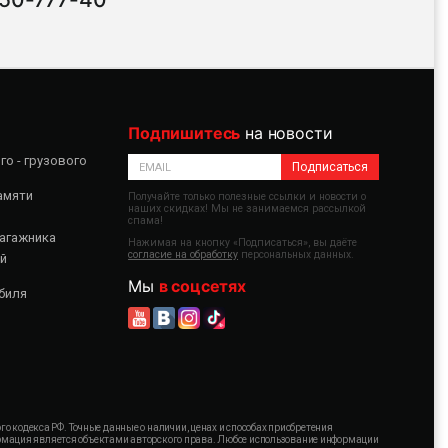
Подпишитесь
на новости
о - грузового
Подписаться
амяти
Получайте только полезные ссылки и новости о
наших скидках! Мы не занимаемся рассылкой
спама!
агажника
Нажимая на кнопку «Подписаться», вы даёте
согласие на обработку
персональных данных.
й
Мы
в соцсетях
биля
 кодекса РФ. Точные данные о наличии, ценах и способах приобретения
формация является объектами авторского права. Любое использование информации