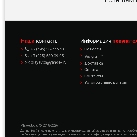
Наши
контакты
Информация
покупате
+7 (495) 50-777-40
Новости
+7 (925) 589-09-05
Услуги
playauto@yandex.ru
Доставка
Оплата
Контакты
Установочные центры
PlayAuto.ru © 2018-2026
Данный сайт носит исключительно информационный характер и ни при каких обсто
необходимо узнавать у менеджеров магазина по телефону, запросом по электронн