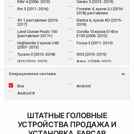
RAV-4 (2006- 2013)
Cerato 3 (2013- 2019)
Chrysler
Lifan
Rio 3 (2011- 2016)
Forester 4, кузов SJ (2016-
Zotye
2018) рестайлинг
XV 1 рестайлинг (2016-
Elantra 6, кузов AD (2015-
2017)
2019)
Land Cruiser Prado 150
Corolla 10 кузов E140 и
(рестайлинг 2017+)
E150 (2006- 2013)
Highlander 2 кузов U40
Focus 3 (2011- 2014)
(2007- 2013)
Tucson 3 (2015- 2018)
IX35 (2010- 2015)
IX35 (2013- 2015)
Astra J (2009- 2012)
рестайлинг
Tucson 3 рестайлинг
Cerato 4 (2018+)
Операционная система
(IX35) (2017-н.в.)
Tiguan 1 (2011- 2016)
Tiguan 2 (2016+)
Все
Android
рестайлинг
Android 8
RAV-4 (2013- 2019)
Land Cruiser Prado 120
(2002- 2009)
3-я серия, кузов E90
3-я серия, кузов E90
(2005- 2010)
(2008- 2013) рестайлинг
ШТАТНЫЕ ГОЛОВНЫЕ
3-я серия, кузов E91
3-я серия, кузов E91
УСТРОЙСТВА ПРОДАЖА И
(2005- 2010)
(2008- 2013) рестайлинг
3-я серия, кузов E92
3-я серия, кузов E93
УСТАНОВКА.
FARCAR
(2005- 2010)
(2005- 2010)