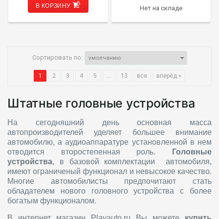
В КОРЗИНУ
Нет на складе
Сортировать по:
1
2
3
4
5
...
13
все
вперёд »
Штатные головные устройства
На сегодняшний день основная масса
автопроизводителей уделяет большее внимание
автомобилю, а аудиоаппаратуре установленной в нем
отводится второстепенная роль.
Головные
устройства
, в базовой комплектации автомобиля,
имеют ограниченый функционал и невысокое качество.
Многие автомобилисты предпочитают стать
обладателем нового головного устройства с более
богатым функционалом.
В интернет магазин Playauto.ru Вы можете
купить