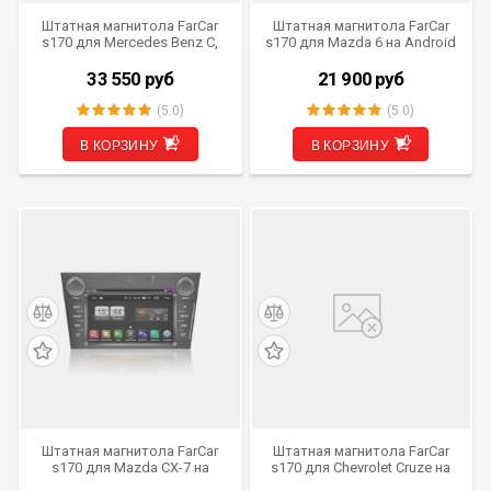
Штатная магнитола FarCar
Штатная магнитола FarCar
s170 для Mercedes Benz C,
s170 для Mazda 6 на Android
CLK, G, Vito, Vaneo, Viano на
(L012)
Android (L171)
33 550
руб
21 900
руб
(5.0)
(5.0)
В КОРЗИНУ
В КОРЗИНУ
Штатная магнитола FarCar
Штатная магнитола FarCar
s170 для Mazda CX-7 на
s170 для Chevrolet Cruze на
Android (L097)
Android (L261)