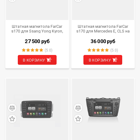
Штатная магнитола FarCar
Штатная магнитола FarCar
s170 для Ssang Yong Kyron,
s170 для Mercedes E, CLS на
Actyon Sports на Android
Android (L090)
(L158)
27 500
руб
36 000
руб
(5.0)
(5.0)
В КОРЗИНУ
В КОРЗИНУ