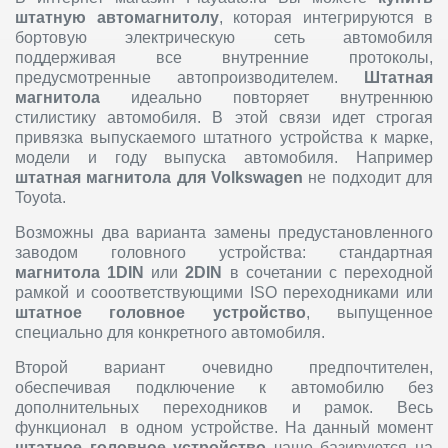
штатную автомагнитолу
, которая интегрируются в
бортовую электрическую сеть автомобиля
поддерживая все внутренние протоколы,
предусмотренные автопроизводителем.
Штатная
магнитола
идеально повторяет внутреннюю
стилистику автомобиля. В этой связи идет строгая
привязка выпускаемого штатного устройства к марке,
модели и году выпуска автомобиля. Например
штатная магнитола для Volkswagen
не подходит для
Toyota.
Возможны два варианта замены предустановленного
заводом головного устройства: стандартная
магнитола 1DIN
или
2DIN
в сочетании с переходной
рамкой и сооответствующими ISO переходниками или
штатное головное устройство
, выпущенное
специально для конкретного автомобиля.
Второй вариант очевидно предпочтителен,
обеспечивая подключение к автомобилю без
дополнительных переходников и рамок. Весь
функционал в одном устройстве. На данный момент
штатное головное устройство
чаще базируются на