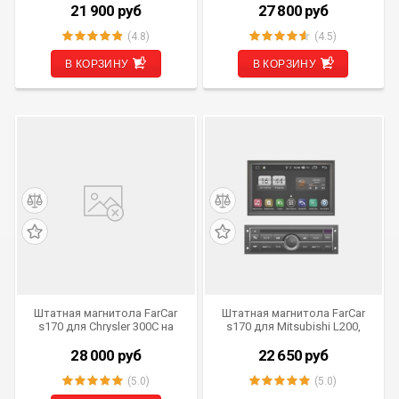
21 900
руб
27 800
руб
(4.8)
(4.5)
В КОРЗИНУ
В КОРЗИНУ
Штатная магнитола FarCar
Штатная магнитола FarCar
s170 для Chrysler 300C на
s170 для Mitsubishi L200,
Android (L206)
Pajero Sport на Android
(L094)
28 000
руб
22 650
руб
(5.0)
(5.0)