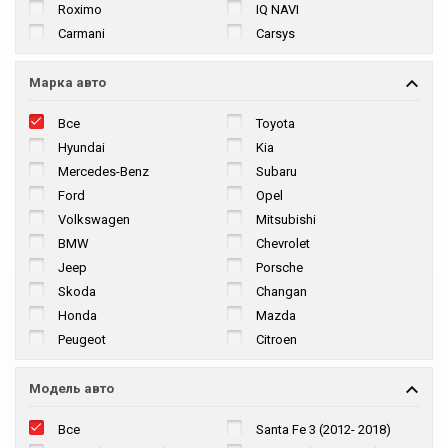
Roximo
IQ NAVI
Carmani
Carsys
Марка авто
Все
Toyota
Hyundai
Kia
Mercedes-Benz
Subaru
Ford
Opel
Volkswagen
Mitsubishi
BMW
Chevrolet
Jeep
Porsche
Skoda
Changan
Honda
Mazda
Peugeot
Citroen
Nissan
Renault
Lada
Ssang Yong
Модель авто
Lexus
Audi
Все
Santa Fe 3 (2012- 2018)
Chery
Suzuki