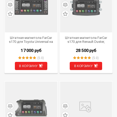
Штатная магнитола FarCar
Штатная магнитола FarCar
s170 для Toyota Universal на
s170 для Renault Duster,
Android (L071)
Sandero, Logan, Lada XRAY
на Android (L157)
17 000
руб
28 500
руб
(5.0)
(5.0)
В КОРЗИНУ
В КОРЗИНУ