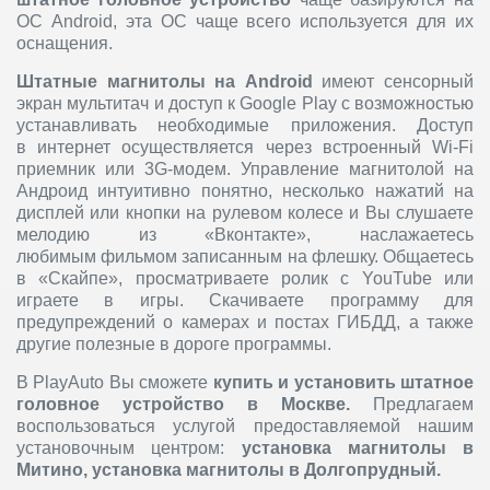
ОС Android, эта ОС чаще всего используется для их
оснащения.
Штатные магнитолы на Android
имеют сенсорный
экран мультитач и доступ к Google Play с возможностью
устанавливать необходимые приложения. Доступ
в интернет осуществляется через встроенный Wi-Fi
приемник или 3G-модем. Управление магнитолой на
Андроид интуитивно понятно, несколько нажатий на
дисплей или кнопки на рулевом колесе и Вы слушаете
мелодию из «Вконтакте», наслажаетесь
любимым фильмом записанным на флешку. Общаетесь
в «Скайпе», просматриваете ролик с YouTube или
играете в игры. Скачиваете программу для
предупреждений о камерах и постах ГИБДД, а также
другие полезные в дороге программы.
В PlayAuto Вы сможете
купить и
установить штатное
головное устройство
в Москве.
Предлагаем
воспользоваться услугой предоставляемой нашим
установочным центром:
установка магнитолы в
Митино, установка магнитолы в Долгопрудный.