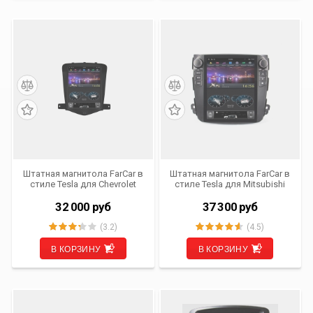
Штатная магнитола FarCar в
Штатная магнитола FarCar в
стиле Tesla для Chevrolet
стиле Tesla для Mitsubishi
Cruze (2009- 2012) (ZF045)
Outlander XL, Citroen C-
Crosser, Peugeot 4007
32 000
руб
37 300
руб
(ZF056)
(3.2)
(4.5)
В КОРЗИНУ
В КОРЗИНУ