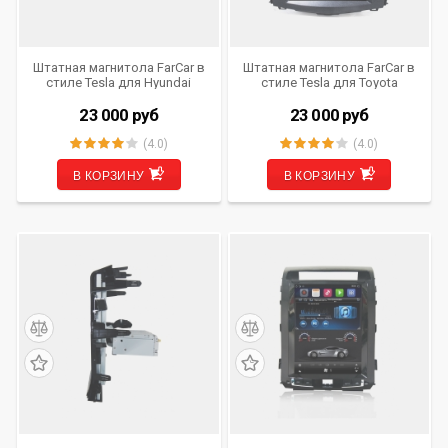
Штатная магнитола FarCar в
Штатная магнитола FarCar в
стиле Tesla для Hyundai
стиле Tesla для Toyota
Tucson 3 (2015- 2018) (T546)
Corolla 10 кузов E140 и E150
(2006- 2013) (T063)
23 000
руб
23 000
руб
(4.0)
(4.0)
В КОРЗИНУ
В КОРЗИНУ