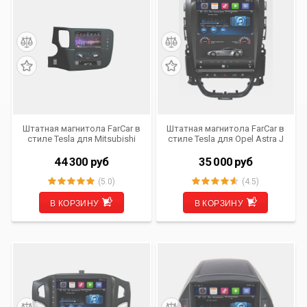
Штатная магнитола FarCar в
Штатная магнитола FarCar в
стиле Tesla для Mitsubishi
стиле Tesla для Opel Astra J
Outlander (ZF1006)
(ZF072)
44 300
руб
35 000
руб
(5.0)
(4.5)
В КОРЗИНУ
В КОРЗИНУ