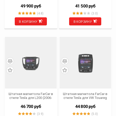
Lancer (ZF037 DSP)
Cruze (ZF261 DSP)
49 900
руб
41 500
руб
(4.8)
(3.0)
В КОРЗИНУ
В КОРЗИНУ
Штатная магнитола FarCar в
Штатная магнитола FarCar в
стиле Tesla для L200 (2006-
стиле Tesla для VW Touareg
2015), Mitsubishi Pajero Sport
2 (2010- 2014) (ZF905 DSP)
(2009- 2014) (ZF094-L DSP)
46 700
руб
44 800
руб
(3.9)
(5.0)