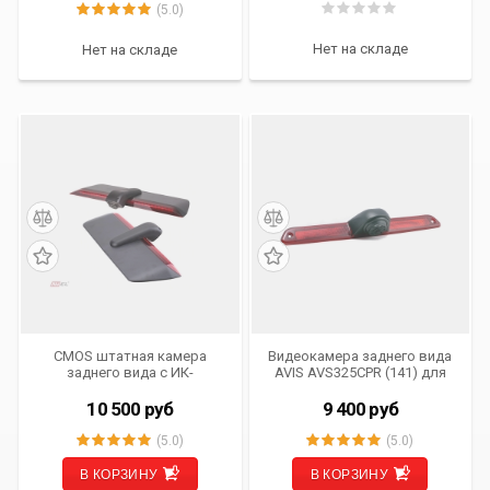
транспорта
(5.0)
Нет на складе
Нет на складе
CMOS штатная камера
Видеокамера заднего вида
заднего вида с ИК-
AVIS AVS325CPR (141) для
подсветкой AVS325CPR
MERCEDES SPRINTER-
(#193) для автомобилей
VOLKSWAGEN CRAFTER
10 500
руб
9 400
руб
VOLKSWAGEN
(5.0)
(5.0)
В КОРЗИНУ
В КОРЗИНУ