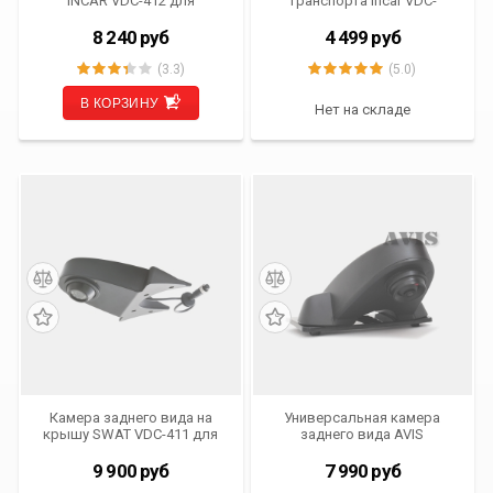
INCAR VDC-412 для
транспорта Incar VDC-
MERCEDES SPRINTER /
411MHD VW Crafter I (06-16),
VOLKSWAGEN CRAFTER
Ford, Fiat, Mercedes, Peugeot,
8 240
руб
4 499
руб
Citroen
(3.3)
(5.0)
В КОРЗИНУ
Нет на складе
Камера заднего вида на
Универсальная камера
крышу SWAT VDC-411 для
заднего вида AVIS
автомобилей MERCEDES-
AVS325CPR (107 CMOS)
BENZ/ VOLKSWAGEN и
9 900
руб
7 990
руб
другого коммерческого