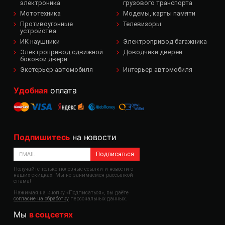
электроника
грузового транспорта
Мототехника
Модемы, карты памяти
Противоугонные
Телевизоры
устройства
ИК наушники
Электропривод багажника
Электропривод сдвижной
Доводчики дверей
боковой двери
Экстерьер автомобиля
Интерьер автомобиля
Удобная
оплата
Подпишитесь
на новости
Подписаться
Получайте только полезные ссылки и новости о
наших скидках! Мы не занимаемся рассылкой
спама!
Нажимая на кнопку «Подписаться», вы даёте
согласие на обработку
персональных данных.
Мы
в соцсетях