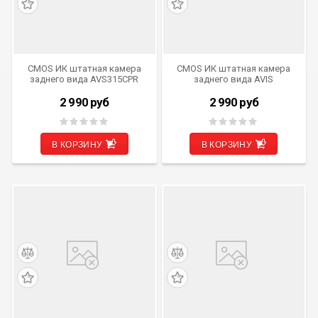
CMOS ИК штатная камера
CMOS ИК штатная камера
заднего вида AVS315CPR
заднего вида AVIS
(#089) для автомобилей
Electronics AVS315CPR
TOYOTA
(#097) для TOYOTA LAND
2 990
руб
2 990
руб
CRUISER PRADO 90 / 120
В КОРЗИНУ
В КОРЗИНУ