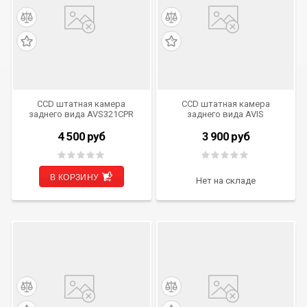
CCD штатная камера
CCD штатная камера
заднего вида AVS321CPR
заднего вида AVIS
(#185) для AUDI A4(B9)
Electronics AVS321CPR
(2015-...)/Q7(4M) (2015–...)/
(#123) для SKODA FABIA/
4 500
руб
3 900
руб
SKODA Octavia III(5E)
OCTAVIA/ ROOMSTER/
(2013–...)/ VOLKSWAGEN
SUPERB/ YETI,
Tiguan (2012–...)/Touareg
интегрированная с ручкой
II(NF) (2010–...)/Touran III
багажника
В КОРЗИНУ
Нет на складе
(2015-...), интегрированная с
ручкой багажника