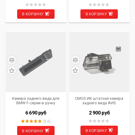
2008) / CARAVELLE / GOLF V /
IX 55/ SONATA V (2001-2007)/
JETTA V / MULTIVAN (T5) /
TERRACAN/ TUCSON/ KIA
PASSAT B6 / PASSAT CC /
CARENS / CEE'D / CEE'D SW /
В КОРЗИНУ
В КОРЗИНУ
PHAETON / TOURAN /
MOHAVE / OPIRUS / SORENTO
TRANSPORTER
/ SPORTAGE (2010)
Камера заднего вида для
CMOS ИК штатная камера
BMW F-серии в ручку
заднего вида AVIS
открывания багажника, 700
Electronics AVS315CPR
ТВ линий, без парковочных
(#094) для TOYOTA LAND
6 690
руб
2 900
руб
линий
CRUISER 100/ LAND CRUISER
200 (2012-...)/ LAND CRUISER
(5.0)
PRADO 120 (в комплектации
без запасного колеса на
В КОРЗИНУ
В КОРЗИНУ
задней двери)