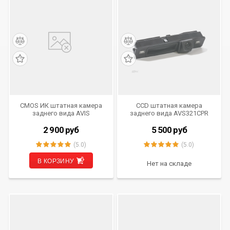
CMOS ИК штатная камера
CCD штатная камера
заднего вида AVIS
заднего вида AVS321CPR
Electronics AVS315CPR
(#187) для FORD FOCUS III
(#045) для MAZDA 2 /
Restyle (2014-...),
2 900
руб
5 500
руб
MAZDA 3 SEDAN
интегрированная с ручкой
багажника
(5.0)
(5.0)
В КОРЗИНУ
Нет на складе