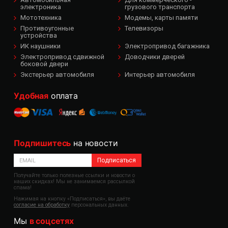
электроника
грузового транспорта
Мототехника
Модемы, карты памяти
Противоугонные
Телевизоры
устройства
ИК наушники
Электропривод багажника
Электропривод сдвижной
Доводчики дверей
боковой двери
Экстерьер автомобиля
Интерьер автомобиля
Удобная
оплата
Подпишитесь
на новости
Подписаться
Получайте только полезные ссылки и новости о
наших скидках! Мы не занимаемся рассылкой
спама!
Нажимая на кнопку «Подписаться», вы даёте
согласие на обработку
персональных данных.
Мы
в соцсетях