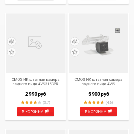
CMOS ИК штатная камера
CMOS ИК штатная камера
заднего вида AVS315CPR
заднего вида AVIS
(#050) для автомобилей
Electronics AVS315CPR
MERCEDES-BENZ
(#053) для MERCEDES GL
2 990
руб
5 900
руб
X164 (2006-2012) / ML W164
(2005-2011) / R-CLASS W251
(3.7)
(4.6)
В КОРЗИНУ
В КОРЗИНУ