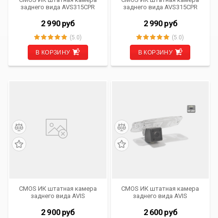
заднего вида AVS315CPR
заднего вида AVS315CPR
(#035) для автомобилей
(#103) для автомобилей
HYUNDAI/ KIA
PORSCHE/ SEAT/
2 990
руб
2 990
руб
VOLKSWAGEN
(5.0)
(5.0)
В КОРЗИНУ
В КОРЗИНУ
CMOS ИК штатная камера
CMOS ИК штатная камера
заднего вида AVIS
заднего вида AVIS
Electronics AVS315CPR
Electronics AVS315CPR
(#100) для SKODA SUPERB /
(#023) для HYUNDAI
2 900
руб
2 600
руб
VOLKSWAGEN CADDY (2004-
ACCENT/ ELANTRA (2007-…)/