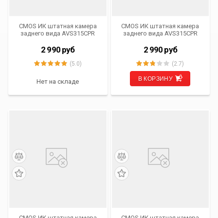
CMOS ИК штатная камера
CMOS ИК штатная камера
заднего вида AVS315CPR
заднего вида AVS315CPR
(#055) для автомобилей
(#124) для автомобилей
MERCEDES-BENZ/
LADA/ NISSAN/ RENAULT
2 990
руб
2 990
руб
VOLKSWAGEN
(5.0)
(2.7)
В КОРЗИНУ
Нет на складе
CMOS ИК штатная камера
CMOS ИК штатная камера