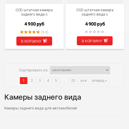
CCD штатная камера
CCD штатная камера
заднего вида c
заднего вида c
динамической разметкой
динамической разметкой
AVIS Electronics AVS326CPR
AVIS Electronics AVS326CPR
4 900
руб
4 900
руб
(#065) для NISSAN TEANA/
(#124) для RENAULT DUSTER,
ALMERA III (G11) (2012-...) /
LADA X-RAY
(5.0)
SUZUKI SX4 SEDAN
В КОРЗИНУ
В КОРЗИНУ
Сортировать по:
1
2
3
4
5
...
23
все
вперёд »
Камеры заднего вида
Камеры заднего вида для автомобилей