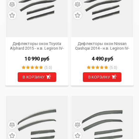
Дефлекторы окон Toyota
Дефлекторы окон Nissan
Alphard 2015 - н.в. Legiron IV-
Qashqai 2014 - н.в. Legiron IV-
DE-AL (комплект из 4 шт.)
DE-NIQ (комплект из 4 шт.)
(OEM)
хром (OEM)
10 990
руб
4 490
руб
(5.0)
(5.0)
В КОРЗИНУ
В КОРЗИНУ