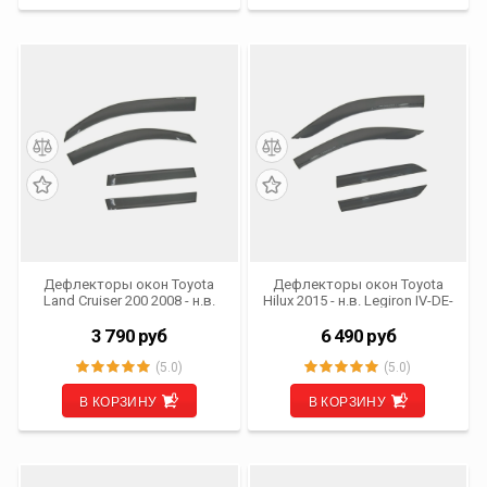
Дефлекторы окон Toyota
Дефлекторы окон Toyota
Land Cruiser 200 2008 - н.в.
Hilux 2015 - н.в. Legiron IV-DE-
Legiron IV-DE-LX (комплект
HIL (комплект из 4 шт.)
из 4 шт.) (OEM)
(OEM)
3 790
руб
6 490
руб
(5.0)
(5.0)
В КОРЗИНУ
В КОРЗИНУ