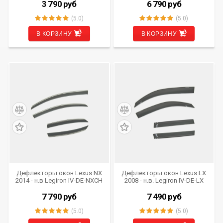
(комплект из 4 шт.) хром
хром (OEM)
3 790
руб
6 790
руб
(OEM)
(5.0)
(5.0)
В КОРЗИНУ
В КОРЗИНУ
Дефлекторы окон Lexus NX
Дефлекторы окон Lexus LX
2014 - н.в Legiron IV-DE-NXCH
2008 - н.в. Legiron IV-DE-LX
(комплект из 4 шт.) хром
(комплект из 4 шт.) (OEM)
(OEM)
7 790
руб
7 490
руб
(5.0)
(5.0)