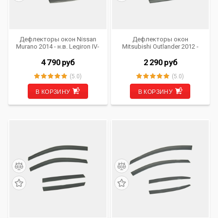
Дефлекторы окон Nissan
Дефлекторы окон
Murano 2014 - н.в. Legiron IV-
Mitsubishi Outlander 2012 -
DE-NISM (комплект из 4 шт.)
н.в. Legiron IV-DE-MIO
хром (OEM)
(комплект из 4 шт.) (OEM)
4 790
руб
2 290
руб
(5.0)
(5.0)
В КОРЗИНУ
В КОРЗИНУ