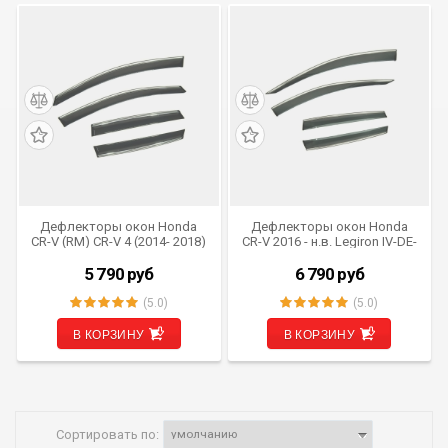
Дефлекторы окон Honda
Дефлекторы окон Honda
CR-V (RM) CR-V 4 (2014- 2018)
CR-V 2016 - н.в. Legiron IV-DE-
рестайлинг Legiron IV-DE-
CRV16 (комплект из 4 шт.)
CRV14 (комплект из 4 шт.)
хром (OEM)
5 790
руб
6 790
руб
хром (OEM)
(5.0)
(5.0)
В КОРЗИНУ
В КОРЗИНУ
Сортировать по: