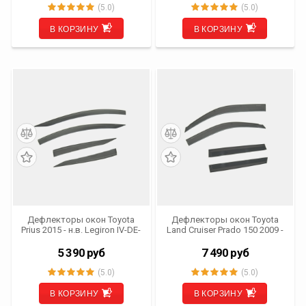
(5.0)
(5.0)
В КОРЗИНУ
В КОРЗИНУ
Дефлекторы окон Toyota
Дефлекторы окон Toyota
Prius 2015 - н.в. Legiron IV-DE-
Land Cruiser Prado 150 2009 -
PRI (комплект из 4 шт.)
н.в. Legiron IV-DE-PR
(OEM)
(комплект из 4 шт.) (OEM)
5 390
руб
7 490
руб
(5.0)
(5.0)
В КОРЗИНУ
В КОРЗИНУ