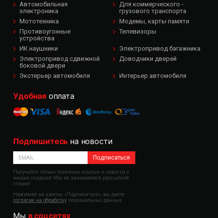
Автомобильная
Для коммерческого -
электроника
грузового транспорта
Мототехника
Модемы, карты памяти
Противоугонные
Телевизоры
устройства
ИК наушники
Электропривод багажника
Электропривод сдвижной
Доводчики дверей
боковой двери
Экстерьер автомобиля
Интерьер автомобиля
Удобная
оплата
Подпишитесь
на новости
Подписаться
Получайте только полезные ссылки и новости о
наших скидках! Мы не занимаемся рассылкой
спама!
Нажимая на кнопку «Подписаться», вы даёте
согласие на обработку
персональных данных.
Мы
в соцсетях