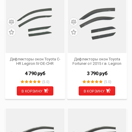
Дефлекторы окон Toyota C-
Дефлекторы окон Toyota
HR Legiron IV-DE-CHR
Fortuner от 2015 г.в. Legiron
(комплект из 4 шт.) (OEM)
IV-DE-FRT (комплект из 4
шт.) (OEM)
4 790
руб
3 790
руб
(5.0)
(5.0)
В КОРЗИНУ
В КОРЗИНУ