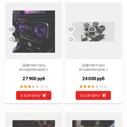
Дефлекторы
Дефлекторы
воздуховодов c
воздуховодов c
подсветкой Mercedes-Benz
подсветкой Mercedes-Benz
G-klasse W464 от 2018 г.в.
V-klasse W447 от 2014 г.в.
27 900
руб
24 000
руб
Ambient Light 64 цвета
Ambient Light 64 цвета
Carsys CVS-8176-G-D
Carsys CVS-8176-V
(3.3)
(3.5)
В КОРЗИНУ
В КОРЗИНУ