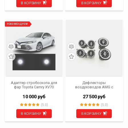
В КОРЗИНУ
В КОРЗИНУ
РЕКОМЕНДУЕМ
Адаптер стробоскопа для
Дефлекторы
фар Toyota Camry XV70
воздуховодов AMG c
(2017- 2025 г.в.)
подсветкой Ambient 64
цвета IV-AIR-MBE-F для
10 000
руб
27 500
руб
Mercedes-Benz E Class W213
(2016- 2020)
(5.0)
(5.0)
В КОРЗИНУ
В КОРЗИНУ