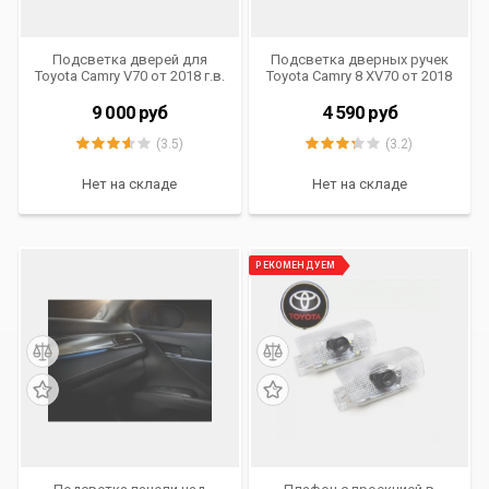
Подсветка дверей для
Подсветка дверных ручек
Toyota Camry V70 от 2018 г.в.
Toyota Camry 8 XV70 от 2018
Ambient light INVENTCAR IV-
года выпуска Ambient Light
LI-DR-XV70 (комплект 4 шт.)
IV-LI-DH-XV70 (комплект 4
9 000
руб
4 590
руб
шт.)
(3.5)
(3.2)
Нет на складе
Нет на складе
РЕКОМЕНДУЕМ