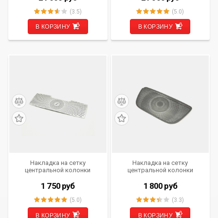
(комплект)
(3.5)
(5.0)
В КОРЗИНУ
В КОРЗИНУ
Накладка на сетку
Накладка на сетку
центральной колонки
центральной колонки
Mercedes-Benz E-Klasse
Mercedes-Benz A-Klasse
(W213) 2016 - н.в. IV-NK-MB-
(W177) 2018 - н.в. IV-NK-MBA-
1 750
руб
1 800
руб
W213
W177
(5.0)
(3.3)
В КОРЗИНУ
В КОРЗИНУ