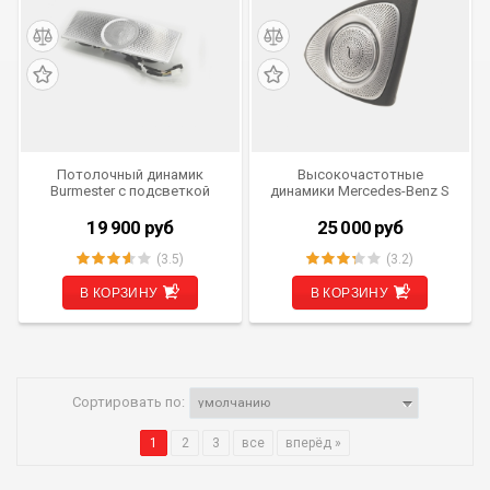
Потолочный динамик
Высокочастотные
Burmester с подсветкой
динамики Mercedes-Benz S
Ambient Light для Mercedes-
Class (W222) от 2013 по 2017
Benz E Class (W213) от 2016
г.в. 3D-Tweeter Burmester
19 900
руб
25 000
руб
г.в. LI-RF-MBW213
Style с подсветкой Ambient
IV-3D-MBS-13
(3.5)
(3.2)
В КОРЗИНУ
В КОРЗИНУ
Сортировать по:
1
2
3
все
вперёд »