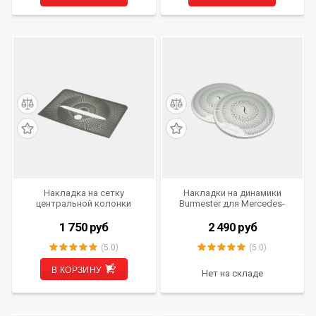
Накладка на сетку
Накладки на динамики
центральной колонки
Burmester для Mercedes-
Mercedes-Benz GLK (X204)
Benz (W213, W205, C253,
2015- 2015 г.в. IV-NK-GLK
X253) IV-NK-MBAB
1 750
руб
2 490
руб
(5.0)
(5.0)
В КОРЗИНУ
Нет на складе