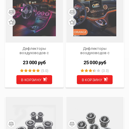
Дефлекторы
Дефлекторы
воздуховодов c
воздуховодов c
подсветкой Mercedes-Benz
подсветкой Mercedes-Benz
GLC-klasse X253 2015- 2019
V-klasse W447 от 2014 г.в.
23 000
руб
25 000
руб
г.в. Ambient Light 3 цвета
Ambient Light 3 цвета Carsys
Carsys CVS-8176-C-C
CVS-8176-V-C
(5.0)
(3.3)
В КОРЗИНУ
В КОРЗИНУ