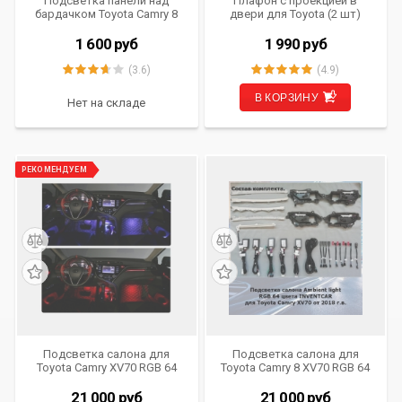
Подсветка панели над
Плафон с проекцией в
бардачком Toyota Camry 8
двери для Toyota (2 шт)
XV70 от 2018 года выпуска
Ambient Light IV-LI-CAM70-V1
1 600
руб
1 990
руб
(3.6)
(4.9)
В КОРЗИНУ
Нет на складе
РЕКОМЕНДУЕМ
Подсветка салона для
Подсветка салона для
Toyota Camry XV70 RGB 64
Toyota Camry 8 XV70 RGB 64
цвета INVENTCAR Ambient
цвета INVENTCAR Ambient
Light CP-AML-XV70
Light 70 DR (комплект)
21 000
руб
21 000
руб