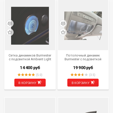
Сетка динамиков Burmester
Потолочный динамик
с подсветкой Ambient Light
Burmester с подсветкой
для Mercedes-Benz E Class
Ambient Light для Mercedes-
(W213) от 2016 г.в. LI-SG-
Benz S Class (W222) с 2013
14 400
руб
19 900
руб
MBW213
по 2021 г.в. LI-RF-MBW222
(5.0)
(3.5)
В КОРЗИНУ
В КОРЗИНУ