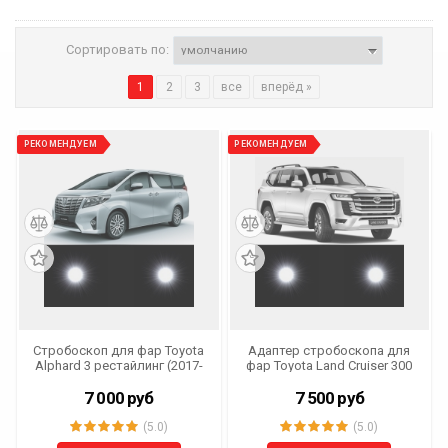
Сортировать по:
1
2
3
все
вперёд »
РЕКОМЕНДУЕМ
РЕКОМЕНДУЕМ
Cтробоскоп для фар Toyota
Адаптер стробоскопа для
Аlрhаrd 3 рестайлинг (2017-
фар Toyota Land Cruiser 300
2023 г.в.)
(2021- н.в.)
7 000
руб
7 500
руб
(5.0)
(5.0)