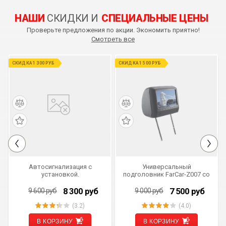
НАШИ
СКИДКИ И
СПЕЦИАЛЬНЫЕ ЦЕНЫ
Проверьте предложения по акции. Экономить приятно!
Смотреть все
СКИДКА 1 300 РУБ
СКИДКА 1 500 РУБ
Автосигнализация с
Универсальный
установкой.
подголовник FarCar-Z007 со
встроенным DVD плеером и
LCD монитором (серый)
8 300
руб
7 500
руб
9 600
руб
9 000
руб
(3.2)
(4.0)
В КОРЗИНУ
В КОРЗИНУ