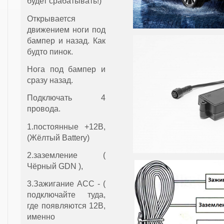
будет срабатывать!)
Открывается
движением ноги под
бампер и назад. Как
будто пинок.
Нога под бампер и
сразу назад.
Подключать 4
провода.
1.постоянные +12В,
(Жёлтый Battery)
2.заземление (
Чёрный GDN ),
3.Зажигание АСС - (
подключайте туда,
где появляются 12В,
именно