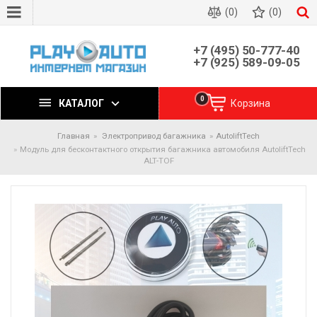
(0)
(0)
+7 (495) 50-777-40
+7 (925) 589-09-05
0
КАТАЛОГ
Корзина
Главная
Электропривод багажника
AutoliftTech
Модуль для бесконтактного открытия багажника автомобиля AutoliftTech
ALT-TOF