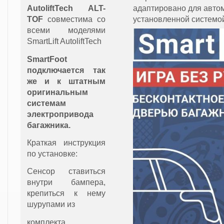
AutoliftTech ALT-
адаптировано для авто
TOF
совместима со
установленной системой
всеми моделями
SmartLift AutoliftTech
SmartFoot
подключается так
же и к штатным
оригинальным
системам
электропривода
багажника.
Краткая инструкция
по установке:
Сенсор ставиться
внутри бампера,
крепиться к нему
шурупами из
комплекта.